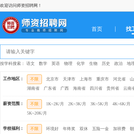
欢迎访问师资招聘网！
首页
找
按学科搜索：
语文
数学
英语
物理
化学
生物
历史
政治
地
工作地区：
不限
北京市
天津市
上海市
重庆市
河北省
山
湖南省
广东省
广西
海南省
四川省
贵州省
云南
薪资范围：
不限
1K~2K/月
2K~3K/月
3K~5K/月
4K~6K/月
5K~20K/月
学校福利：
不限
环境好
年终奖
双休
五险一金
加班费
朝