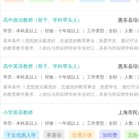
高中政治教师（骨干、学科带头人）
惠东县综
学历：本科及以上
|
经验：十年或以上
|
工作类型：全职
|
人数：
基本条件 1.思想政治素质好，忠诚党的教育事业，热爱学生，遵纪守
的教育教学要求。 2.岗位与所应聘学科专业对口，具有与所应聘学科岗
上，应聘语文教师需要二级甲等以上，应聘英语教师需要专业八级。 4
消聘用资格。 在职教师 1.本科及以上学历，年龄55周岁以下。获得
高中英语教师（骨干、学科带头人）
惠东县综
出的教师，年龄可适当放宽。 2.正高级教师、特级教师、市级以上骨
学历：本科及以上
|
经验：十年或以上
|
工作类型：全职
|
人数：
历，且特长突出者优先。 3.教师有一轮或以上高、初中循环教学经历
基本条件: 1.思想政治素质好，忠诚党的教育事业，热爱学生，遵纪
的教育教学要求。 2.岗位与所应聘学科专业对口，具有与所应聘学科岗
上，应聘语文教师需要二级甲等以上，应聘英语教师需要专业八级。 4
消聘用资格。 在职教师 1.本科及以上学历，年龄55周岁以下。获得
小学英语教师
上海市民
出的教师，年龄可适当放宽。 2.正高级教师、特级教师、市级以上骨
学历：本科及以上
|
经验：一年或以上
|
工作类型：全职
|
人数：
历，且特长突出者优先。 3.教师有一轮或以上高、初中循环教学经历
子女优惠入学
寒暑假
交通方便
加班费
五险