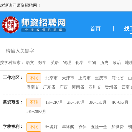
欢迎访问师资招聘网！
首页
找
按学科搜索：
语文
数学
英语
物理
化学
生物
历史
政治
地
工作地区：
不限
北京市
天津市
上海市
重庆市
河北省
山
湖南省
广东省
广西
海南省
四川省
贵州省
云南
薪资范围：
不限
1K~2K/月
2K~3K/月
3K~5K/月
4K~6K/月
5K~20K/月
学校福利：
不限
环境好
年终奖
双休
五险一金
加班费
朝