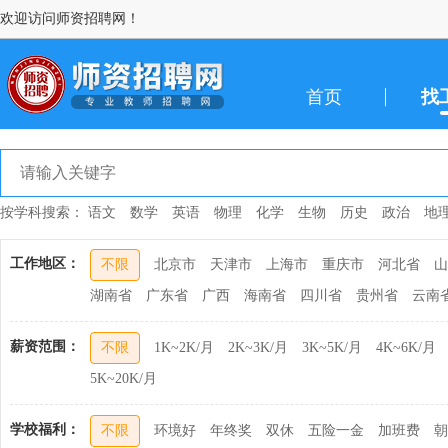
欢迎访问师资招聘网！
首页
找
按学科搜索：
语文
数学
英语
物理
化学
生物
历史
政治
地
工作地区：
不限
北京市
天津市
上海市
重庆市
河北省
山
湖南省
广东省
广西
海南省
四川省
贵州省
云南
薪资范围：
不限
1K~2K/月
2K~3K/月
3K~5K/月
4K~6K/月
5K~20K/月
学校福利：
不限
环境好
年终奖
双休
五险一金
加班费
朝