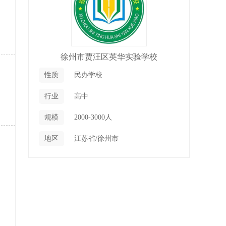
徐州市贾汪区英华实验学校
性质
民办学校
行业
高中
规模
2000-3000人
地区
江苏省/徐州市