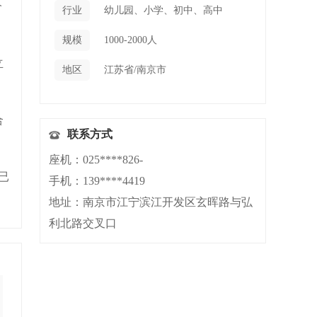
价
行业
幼儿园、小学、初中、高中
规模
1000-2000人
立
地区
江苏省/南京市
合
联系方式
座机：025****826-
已
手机：139****4419
地址：南京市江宁滨江开发区玄晖路与弘
利北路交叉口