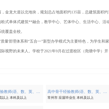
金龙大道以北地块，规划总占地面积约135亩，总建筑面积约7
欧式单体式建筑**融合，教学中心、艺体中心、生活中心、活
系统覆盖全校。
”质量管理体系和“五合一”新型办学模式为主要特色，为学生和
际视野的未来人。学校于2021年9月在过渡校区（尧塘中学）开
初中骨干经验教师(语、数、英、政、史、地、 物、化、生)
高中骨干经验教师(语、数、英、政、史、地、 物、化、生)
或以上 本科及以上
常州市 应届毕业生 本科及以上