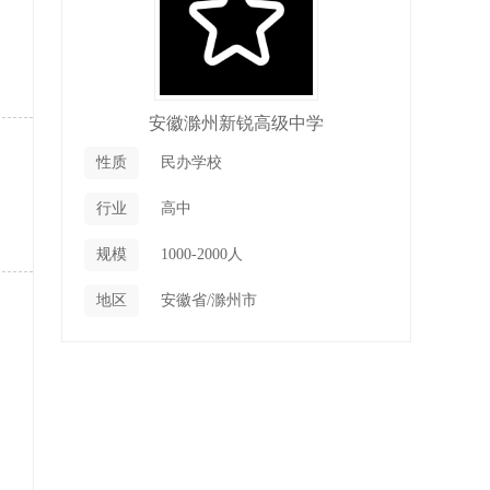
安徽滁州新锐高级中学
性质
民办学校
行业
高中
规模
1000-2000人
地区
安徽省/滁州市